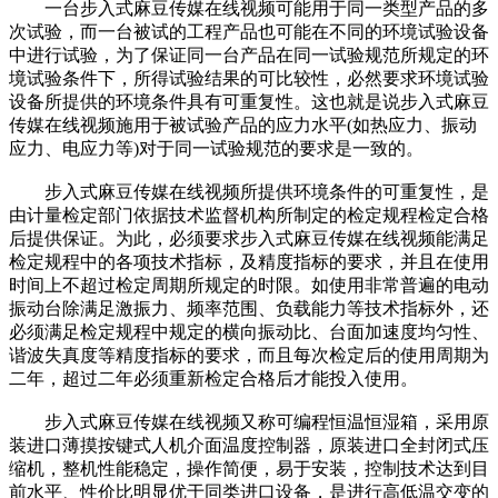
一台步入式麻豆传媒在线视频可能用于同一类型产品的多
次试验，而一台被试的工程产品也可能在不同的环境试验设备
中进行试验，为了保证同一台产品在同一试验规范所规定的环
境试验条件下，所得试验结果的可比较性，必然要求环境试验
设备所提供的环境条件具有可重复性。这也就是说步入式麻豆
传媒在线视频施用于被试验产品的应力水平(如热应力、振动
应力、电应力等)对于同一试验规范的要求是一致的。
步入式麻豆传媒在线视频所提供环境条件的可重复性，是
由计量检定部门依据技术监督机构所制定的检定规程检定合格
后提供保证。为此，必须要求步入式麻豆传媒在线视频能满足
检定规程中的各项技术指标，及精度指标的要求，并且在使用
时间上不超过检定周期所规定的时限。如使用非常普遍的电动
振动台除满足激振力、频率范围、负载能力等技术指标外，还
必须满足检定规程中规定的横向振动比、台面加速度均匀性、
谐波失真度等精度指标的要求，而且每次检定后的使用周期为
二年，超过二年必须重新检定合格后才能投入使用。
步入式麻豆传媒在线视频又称可编程恒温恒湿箱，采用原
装进口薄摸按键式人机介面温度控制器，原装进口全封闭式压
缩机，整机性能稳定，操作简便，易于安装，控制技术达到目
前水平、性价比明显优于同类进口设备，是进行高低温交变的