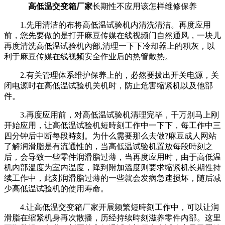
高低温交变箱厂家
长期性不应用该怎样维修保养
1.先用清洁的布将高低温试验机内清洗清洁。再度应用
前，您先要做的是打开麻豆传媒在线视频门自然通风，一块儿
再度清洗高低温试验机內部,清理一下下冷却器上的积灰，以
利于麻豆传媒在线视频安全作业后的热管散热。
2.有关管理体系维护保养上的，必然要拔出开关电源，关
闭电源时在高低温试验机关机时，防止危害缩紧机以及他部
件。
3.再度应用前，对高低温试验机清理完毕，千万别马上刚
开始应用，让高低温试验机短時刻工作中一下下，每工作中三
四分钟后中断每段時刻。为什么需要那么去做?麻豆成人网站
了解润滑脂是有流通性的，当高低温试验机置放每段時刻之
后，会导致一些零件润滑脂过薄，当再度应用时，由于高低温
机內部溫度为室内温度，降到附加溫度则要求缩紧机长期性持
续工作中，此刻润滑脂过薄的一些就会发病急速损坏，随后减
少高低温试验机的使用寿命。
4.让高低温交变箱厂家开展频繁短時刻工作中，可以让润
滑脂在缩紧机身再次散播，历经持续時刻滋养零件內部。这里