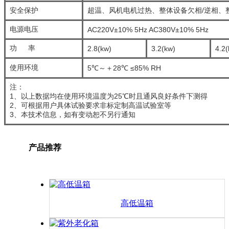
安全保护
超温、风机电机过热、整体设备欠相/逆相、
电源电压
AC220V±10% 5Hz AC380V±10% 5Hz
功 率
2.8(kw)
3.2(kw)
4.2(
使用环境
5℃～＋28℃ ≤85% RH
注：
1、以上数据均在使用环境温度为25℃时且通风良好条件下测得
2、可根据用户具体试验要求非标定制高温试验室等
3、本技术信息，如有变动恕不另行通知
产品推荐
高低温箱