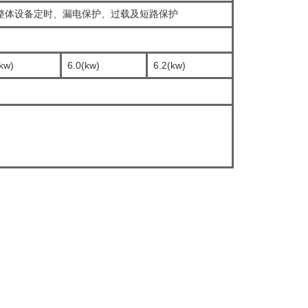
整体设备定时、漏电保护、过载及短路保护
kw)
6.0(kw)
6.2(kw)