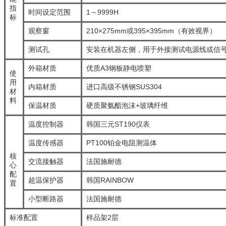
指
时间设定范围
1～9999H
标
观察窗
210×275mm或395×395mm（有效视界）
测试孔
安装在机器左侧，用于外接测试电源线或信
外箱材质
优质A3钢板静电喷塑
使
用
内箱材质
进口高级不锈钢SUS304
材
料
保温材质
硬质聚氨酯泡沫+玻璃纤维
温度控制器
韩国三元ST190仪表
温度传感器
PT100铂金电阻测温体
核
交流接触器
法国施耐德
心
配
超温保护器
韩国RAINBOW
置
小型断路器
法国施耐德
标准配置
样品架2层