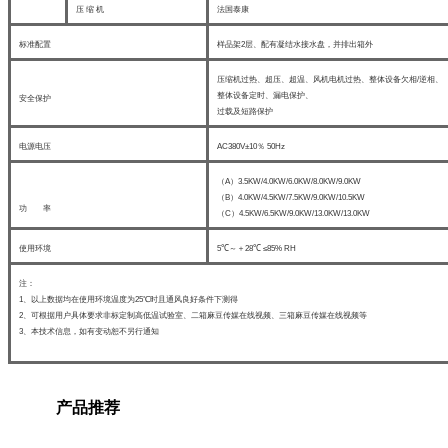
压 缩 机
法国泰康
标准配置
样品架2层、配有凝结水接水盘，并排出箱外
压缩机过热、超压、超温、风机电机过热、整体设备欠相/逆相、
整体设备定时、漏电保护、
安全保护
过载及短路保护
电源电压
AC380V±10％ 50Hz
（A）3.5KW/4.0KW/6.0KW/8.0KW/9.0KW
（B）4.0KW/4.5KW/7.5KW/9.0KW/10.5KW
功 率
（C）4.5KW/6.5KW/9.0KW/13.0KW/13.0KW
使用环境
5℃～＋28℃ ≤85% RH
注：
1、以上数据均在使用环境温度为25℃时且通风良好条件下测得
2、可根据用户具体要求非标定制高低温试验室、二箱麻豆传媒在线视频、三箱麻豆传媒在线视频等
3、本技术信息，如有变动恕不另行通知
产品推荐