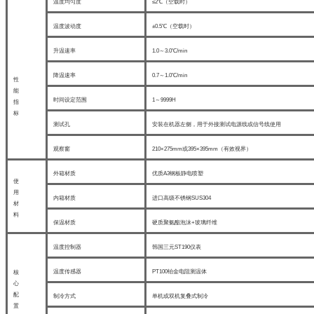
温度均匀度
≤2℃（空载时）
温度波动度
±0.5℃（空载时）
升温速率
1.0～3.0℃/min
降温速率
0.7～1.0℃/min
性
能
时间设定范围
1～9999H
指
标
测试孔
安装在机器左侧，用于外接测试电源线或信号线使用
观察窗
210×275mm或395×395mm（有效视界）
外箱材质
优质A3钢板静电喷塑
使
用
内箱材质
进口高级不锈钢SUS304
材
料
保温材质
硬质聚氨酯泡沫+玻璃纤维
温度控制器
韩国三元ST190仪表
温度传感器
PT100铂金电阻测温体
核
心
配
制冷方式
单机或双机复叠式制冷
置